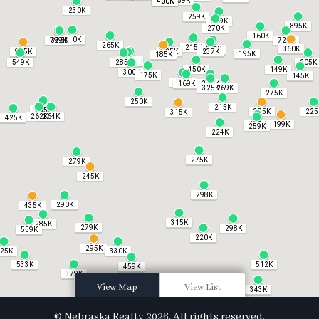
259K
400K
400K
230K
259K
349K
895K
270K
160K
600K
799K
335K
725K
265K
215K
360K
450K
995K
325K
237K
195K
185K
205K
385K
549K
285K
205K
450K
149K
300K
175K
145K
235K
169K
375K
325K
269K
275K
250K
215K
285K
385K
225
315K
262K
264K
425K
137K
199K
259K
224K
275K
279K
245K
298K
290K
435K
315K
285K
279K
298K
559K
220K
295K
25K
330K
533K
512K
459K
379K
View Map
View List
343K
© Nebraska Realty 2026. All rights reserved.